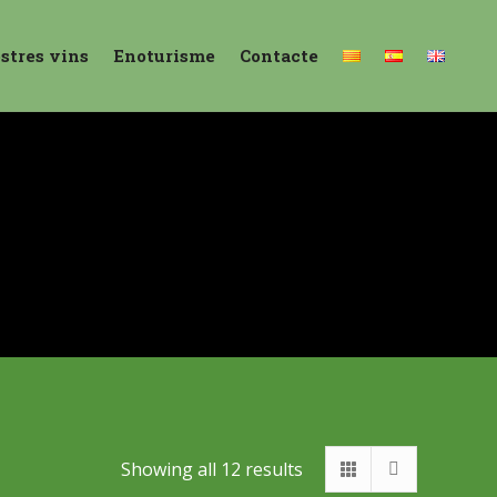
ostres vins
Enoturisme
Contacte
Showing all 12 results