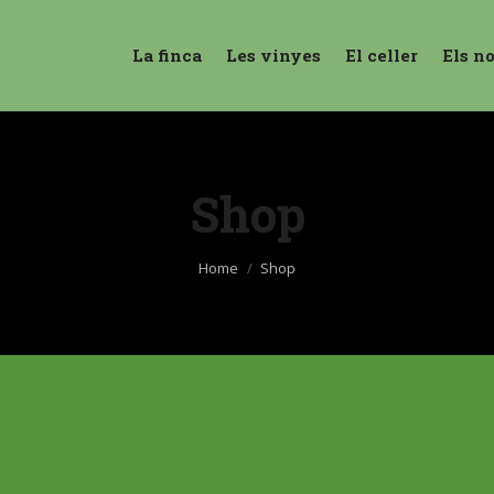
La finca
Les vinyes
El celler
Els n
Shop
You are here:
Home
Shop