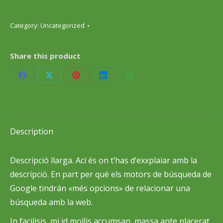
Category:
Uncategorized
Share this product
Share
Share
Share
Share
Share
on
on
on
on
on
Facebook
X
Pinterest
LinkedIn
WhatsApp
Description
Descripció llarga. Ací és on t’has d’exxplaiar amb la
descripció. En part per què els motors de búsqueda de
Google tindrán «més opcions» de relacionar una
búsqueda amb la web.
In facilisis, mi id mollis accumsan, massa ante placerat