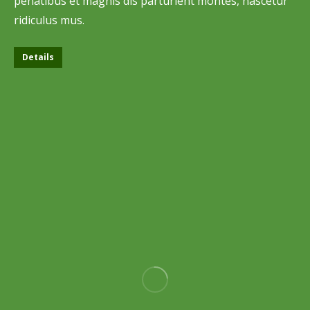
penatibus et magnis dis parturient montes, nascetur
ridiculus mus.
Details