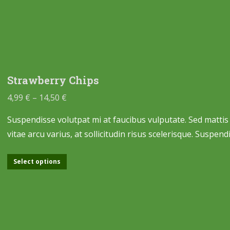
Strawberry Chips
4,99
€
–
14,50
€
Suspendisse volutpat mi at faucibus vulputate. Sed mattis
vitae arcu varius, at sollicitudin risus scelerisque. Suspe
Select options