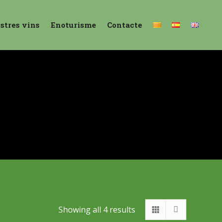
ostres vins
Enoturisme
Contacte
Showing all 4 results