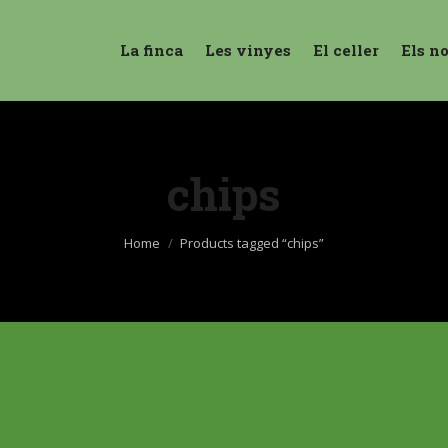
La finca
Les vinyes
El celler
Els n
chips
You are here:
Home
Products tagged “chips”